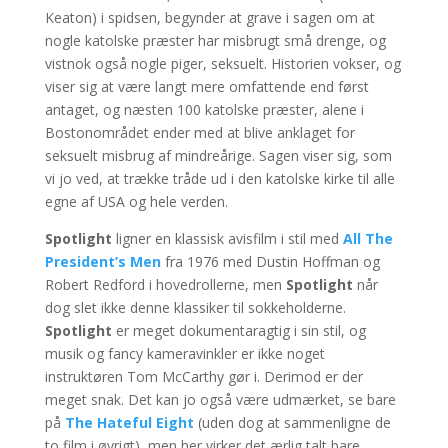
Keaton) i spidsen, begynder at grave i sagen om at
nogle katolske præster har misbrugt små drenge, og
vistnok også nogle piger, seksuelt. Historien vokser, og
viser sig at være langt mere omfattende end først
antaget, og næsten 100 katolske præster, alene i
Bostonområdet ender med at blive anklaget for
seksuelt misbrug af mindreårige. Sagen viser sig, som
vi jo ved, at trække tråde ud i den katolske kirke til alle
egne af USA og hele verden.
Spotlight
ligner en klassisk avisfilm i stil med
All The
President’s Men
fra 1976 med Dustin Hoffman og
Robert Redford i hovedrollerne, men
Spotlight
når
dog slet ikke denne klassiker til sokkeholderne.
Spotlight
er meget dokumentaragtig i sin stil, og
musik og fancy kameravinkler er ikke noget
instruktøren Tom McCarthy gør i. Derimod er der
meget snak. Det kan jo også være udmærket, se bare
på
The Hateful Eight
(uden dog at sammenligne de
to film i øvrigt), men her virker det ærlig talt bare