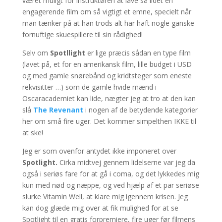
været muligt for instruktøren at lave så lidet en
engagerende film om så vigtigt et emne, specielt når
man tænker på at han trods alt har haft nogle ganske
fornuftige skuespillere til sin rådighed!
Selv om
Spotllight
er lige præcis sådan en type film
(lavet på, et for en amerikansk film, lille budget i USD
og med gamle snørebånd og kridtsteger som eneste
rekvisitter …) som de gamle hvide mænd i
Oscaracademiet kan lide, nægter jeg at tro at den kan
slå
The Revenant
i nogen af de betydende kategorier
her om små fire uger. Det kommer simpelthen IKKE til
at ske!
Jeg er som ovenfor antydet ikke imponeret over
Spotlight.
Cirka midtvej gennem lidelserne var jeg da
også i seriøs fare for at gå i coma, og det lykkedes mig
kun med nød og næppe, og ved hjælp af et par seriøse
slurke Vitamin Well, at klare mig igennem krisen. Jeg
kan dog glæde mig over at fik mulighed for at se
Spotlight til en gratis forpremiere, fire uger før filmens