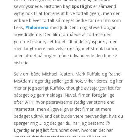
søvndyssnede. Historien bag
Spotlight
er såmænd
vigtig nok til at fortjene at blive fortalt (igen), men den
er bare blevet fortalt så meget bedre før i en film som
f.eks,
Philomena
med Judi Dench og Steve Coogan i
hovedrollerne. Den film formåede at fortælle den
grimme historie, set fra et lidt andet synspunkt, men
med langt mere indlevelse og sågar et stænk humor,
uden at det på nogen måde udvandende den barske
historie.
Selv om både Michael Keaton, Mark Ruffalo og Rachel
McAdams egentlig spiller godt nok, virker deres, og her
mener jeg særligt Ruffalo, thoughe avissjargon lidt for
påtaget og gammeldags. Nuvel, filmen foregår lige
efter 9/11, hvor papiraviserne stadig var større end
internettet, men alligevel giver det filmen et mere
bedaget udtryk end det burde være nødvendigt, hvis du
spørger mig … og det gør du, har jeg bestemt 🙂
Egentlig er jeg lidt forundret over, hvordan det har