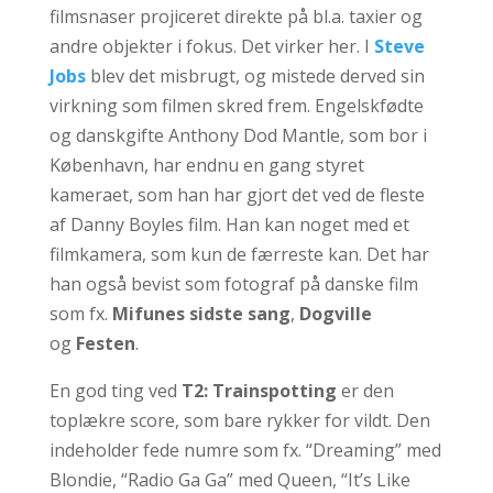
filmsnaser projiceret direkte på bl.a. taxier og
andre objekter i fokus. Det virker her. I
Steve
Jobs
blev det misbrugt, og mistede derved sin
virkning som filmen skred frem. Engelskfødte
og danskgifte Anthony Dod Mantle, som bor i
København, har endnu en gang styret
kameraet, som han har gjort det ved de fleste
af Danny Boyles film. Han kan noget med et
filmkamera, som kun de færreste kan. Det har
han også bevist som fotograf på danske film
som fx.
Mifunes sidste sang
,
Dogville
og
Festen
.
En god ting ved
T2: Trainspotting
er den
toplækre score, som bare rykker for vildt. Den
indeholder fede numre som fx. “Dreaming” med
Blondie, “Radio Ga Ga” med Queen, “It’s Like