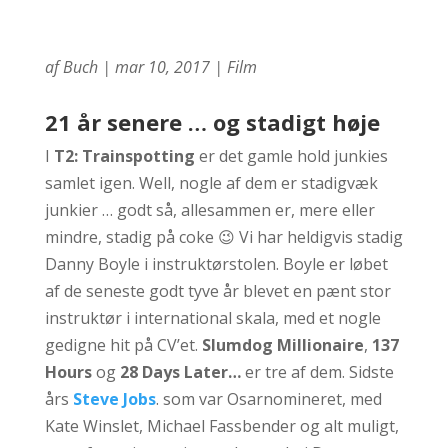
af
Buch
|
mar 10, 2017
|
Film
21 år senere … og stadigt høje
I
T2: Trainspotting
er det gamle hold junkies
samlet igen. Well, nogle af dem er stadigvæk
junkier … godt så, allesammen er, mere eller
mindre, stadig på coke 😉 Vi har heldigvis stadig
Danny Boyle i instruktørstolen. Boyle er løbet
af de seneste godt tyve år blevet en pænt stor
instruktør i international skala, med et nogle
gedigne hit på CV’et.
Slumdog Millionaire
,
137
Hours
og
28 Days Later…
er tre af dem. Sidste
års
Steve Jobs
. som var Osarnomineret, med
Kate Winslet, Michael Fassbender og alt muligt,