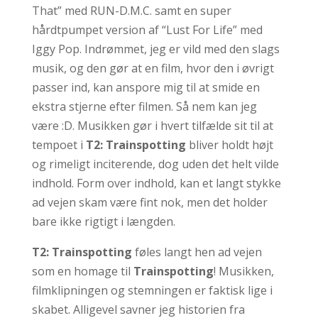
That” med RUN-D.M.C. samt en super
hårdtpumpet version af “Lust For Life” med
Iggy Pop. Indrømmet, jeg er vild med den slags
musik, og den gør at en film, hvor den i øvrigt
passer ind, kan anspore mig til at smide en
ekstra stjerne efter filmen. Så nem kan jeg
være :D. Musikken gør i hvert tilfælde sit til at
tempoet i
T2: Trainspotting
bliver holdt højt
og rimeligt inciterende, dog uden det helt vilde
indhold. Form over indhold, kan et langt stykke
ad vejen skam være fint nok, men det holder
bare ikke rigtigt i længden.
T2: Trainspotting
føles langt hen ad vejen
som en homage til
Trainspotting
! Musikken,
filmklipningen og stemningen er faktisk lige i
skabet. Alligevel savner jeg historien fra