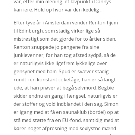
var, efter min mening, et lavpunkt i Dannys
karriere. Hold op hvor var den kedelig …
Efter tyve år i Amsterdam vender Renton hjem
til Edinburgh, som stadig virker lige så
mistrøstigt som det gjorde for to årtier siden.
Renton snuppede jo pengene fra sine
junkievenner, før han tog afsted sydpå, så de
er naturligvis ikke ligefrem lykkelige over
gensynet med ham. Spud er svæver stadig
rundt i en konstant coketåge, han er så langt
ude, at han prøver at begå selvmord. Begbie
sidder endnu en gang i fængsel, naturligvis er
der stoffer og vold indblandet i den sag. Simon
er igang med at få en saunaklub (bordel) op at
stå med støtte fra en EU-fond, samtidig med at
kører noget afpresning mod sexlystne mænd