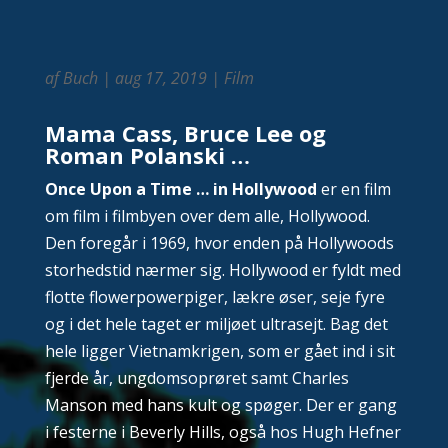
af
Buch
|
aug 17, 2019
|
Film
Mama Cass, Bruce Lee og
Roman Polanski …
Once Upon a Time … in Hollywood
er en film
om film i filmbyen over dem alle, Hollywood.
Den foregår i 1969, hvor enden på Hollywoods
storhedstid nærmer sig. Hollywood er fyldt med
flotte flowerpowerpiger, lækre øser, seje fyre
og i det hele taget er miljøet ultrasejt. Bag det
hele ligger Vietnamkrigen, som er gået ind i sit
fjerde år, ungdomsoprøret samt Charles
Manson med hans kult og spøger. Der er gang
i festerne i Beverly Hills, også hos Hugh Hefner