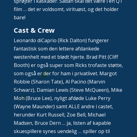
sprøjter i kaskader. Sådan skal det være i en QT
film … det er voldsomt, virituøst, og det holder
bare!
Cast & Crew
Leonardo diCaprio (Rick Dalton) fungerer
fantastisk som den lettere afdankede
westenhelt med et blødt hjerte. Brad Pitt (Cliff
Booth) er også super som Ricks trofaste støtte,
som også er der for ham i privatlivet. Margot
Robbie (Sharon Tate), Al Pacino (Marvin
Schwarz), Damian Lewis (Steve McQueen), Mike
Moh (Bruce Lee), nyligt afdøde Luke Perry
(Wayne Maunder) samt ALLE andre i castet,
herunder Kurt Russell, Zoe Bell, Michael
Madsen, Bruce Dern … ja, listen af kapable
skuespillere synes uendelig … spiller op til