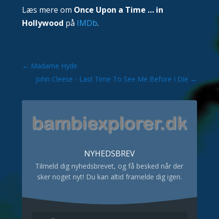
Læs mere om
Once Upon a Time … in
Hollywood
på
IMDb
.
←
Madame Hyde
John Cleese - Last Time To See Me Before I Die
→
NYHEDSBREV
Tilmeld dig nyhedsbrevet, og få besked når der
sker noget nyt! Du kan altid framelde dig igen.