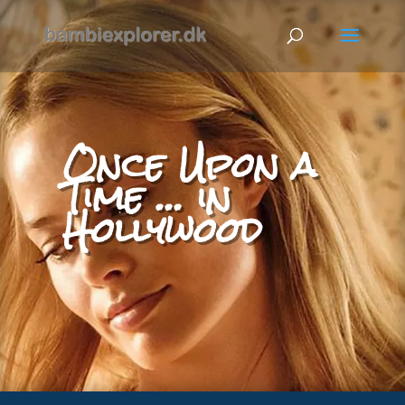
Once Upon a
Time … in
Hollywood