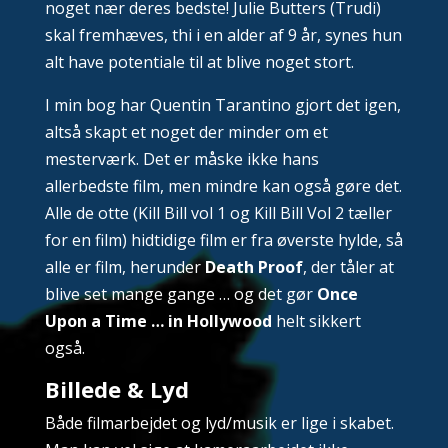
noget nær deres bedste! Julie Butters (Trudi)
skal fremhæves, thi i en alder af 9 år, synes hun
alt have potentiale til at blive noget stort.
I min bog har Quentin Tarantino gjort det igen,
altså skapt et noget der minder om et
mesterværk. Det er måske ikke hans
allerbedste film, men mindre kan også gøre det.
Alle de otte (Kill Bill vol 1 og Kill Bill Vol 2 tæller
for en film) hidtidige film er fra øverste hylde, så
alle er film, herunder
Death Proof
, der tåler at
blive set mange gange … og det gør
Once
Upon a Time … in Hollywood
helt sikkert
også.
Billede & Lyd
Både filmarbejdet og lyd/musik er lige i skabet.