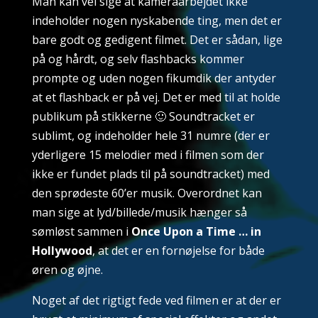
Man kan vel sige at kameraarbejdet ikke
indeholder nogen nyskabende ting, men det er
bare godt og gedigent filmet. Det er sådan, lige
på og hårdt, og selv flashbacks kommer
prompte og uden nogen fikumdik der antyder
at et flashback er på vej. Det er med til at holde
publikum på stikkerne 🙂 Soundtracket er
sublimt, og indeholder hele 31 numre (der er
yderligere 15 melodier med i filmen som der
ikke er fundet plads til på soundtracket) med
den sprødeste 60’er musik. Overordnet kan
man sige at lyd/billede/musik hænger så
sømløst sammen i
Once Upon a Time … in
Hollywood
, at det er en fornøjelse for både
øren og øjne.
Noget af det rigtigt fede ved filmen er at der er