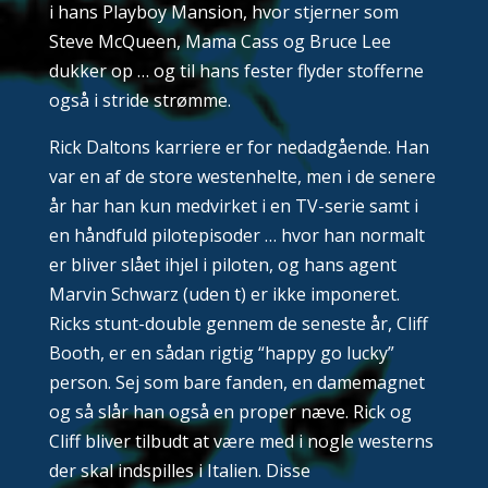
i hans Playboy Mansion, hvor stjerner som
Steve McQueen, Mama Cass og Bruce Lee
dukker op … og til hans fester flyder stofferne
også i stride strømme.
Rick Daltons karriere er for nedadgående. Han
var en af de store westenhelte, men i de senere
år har han kun medvirket i en TV-serie samt i
en håndfuld pilotepisoder … hvor han normalt
er bliver slået ihjel i piloten, og hans agent
Marvin Schwarz (uden t) er ikke imponeret.
Ricks stunt-double gennem de seneste år, Cliff
Booth, er en sådan rigtig “happy go lucky”
person. Sej som bare fanden, en damemagnet
og så slår han også en proper næve. Rick og
Cliff bliver tilbudt at være med i nogle westerns
der skal indspilles i Italien. Disse