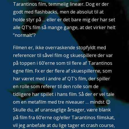
Tarantinos film, temmelig lineær. Dog er der
godt med flashbacks, men de absolut til at
holde styr på … eller er det bare mig der har set
alle QT’s film så mange gange, at det virker helt
“normalt”?
Filmen er, ikke overraskende stopfyldt med
referencer til såvel film og skuespillere der var
på toppen i 60’erne som til flere af Tarantinos
egne film. Fx er der flere af skuespillerne, som
har været med i andre af QT’s film, der spiller
en rolle som referer til den rolle som de
tidligere har spillet i hans film. Så der er vel tale
om en metafilm med tre niveauer … mindst 😉
Skulle du, af uransaglige årsager, være blank
på film fra 60’erne og/eller Tarantinos filmskat,
vil jeg anbefale at du lige tager et crash course,