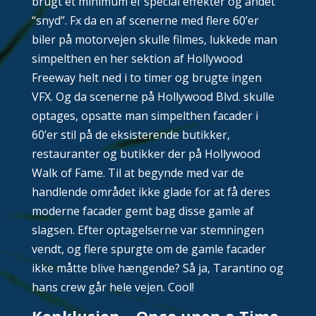
brugt et minimum ef special effekter og andet
“snyd”. Fx da en af scenerne med flere 60’er
biler på motorvejen skulle filmes, lukkede man
simpelthen en her sektion af Hollywood
Freeway helt ned i to timer og brugte ingen
VFX. Og da scenerne på Hollywood Blvd. skulle
optages, opsatte man simpelthen facader i
60’er stil på de eksisterende butikker,
restauranter og butikker der på Hollywood
Walk of Fame. Til at begynde med var de
handlende området ikke glade for at få deres
moderne facader gemt bag disse gamle af
slagsen. Efter optagelserne var stemningen
vendt, og flere spurgte om de gamle facader
ikke måtte blive hængende? Så ja, Tarantino og
hans crew går hele vejen. Cool!
Konklusion –
Once upon a Time