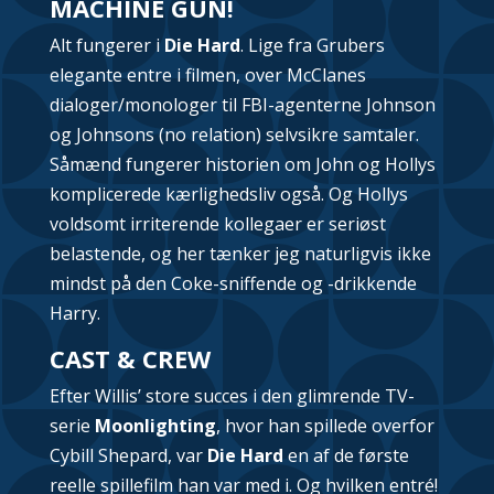
MACHINE GUN!
Alt fungerer i
Die Hard
. Lige fra Grubers
elegante entre i filmen, over McClanes
dialoger/monologer til FBI-agenterne Johnson
og Johnsons (no relation) selvsikre samtaler.
Såmænd fungerer historien om John og Hollys
komplicerede kærlighedsliv også. Og Hollys
voldsomt irriterende kollegaer er seriøst
belastende, og her tænker jeg naturligvis ikke
mindst på den Coke-sniffende og -drikkende
Harry.
CAST & CREW
Efter Willis’ store succes i den glimrende TV-
serie
Moonlighting
, hvor han spillede overfor
Cybill Shepard, var
Die Hard
en af de første
reelle spillefilm han var med i. Og hvilken entré!