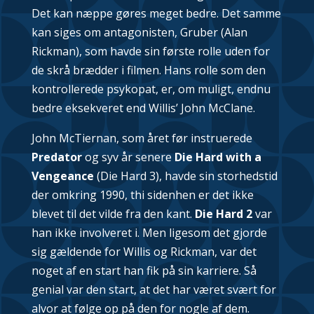
Det kan næppe gøres meget bedre. Det samme
kan siges om antagonisten, Gruber (Alan
Rickman), som havde sin første rolle uden for
de skrå brædder i filmen. Hans rolle som den
kontrollerede psykopat, er, om muligt, endnu
bedre eksekveret end Willis’ John McClane.
John McTiernan, som året før instruerede
Predator
og syv år senere
Die Hard with a
Vengeance
(Die Hard 3), havde sin storhedstid
der omkring 1990, thi sidenhen er det ikke
blevet til det vilde fra den kant.
Die Hard 2
var
han ikke involveret i. Men ligesom det gjorde
sig gældende for Willis og Rickman, var det
noget af en start han fik på sin karriere. Så
genial var den start, at det har været svært for
alvor at følge op på den for nogle af dem.