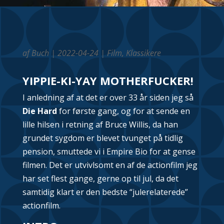
af
Buch
|
2022-04-24
|
Film
,
Klassikere
YIPPIE-KI-YAY MOTHERFUCKER!
I anledning af at det er over 33 år siden jeg så
Die Hard
for første gang, og for at sende en
lille hilsen i retning af Bruce Willis, da han
grundet sygdom er blevet tvunget på tidlig
pension, smuttede vi i Empire Bio for at gense
filmen. Det er utvivlsomt en af de actionfilm jeg
har set flest gange, gerne op til jul, da det
samtidig klart er den bedste “julerelaterede”
actionfilm.