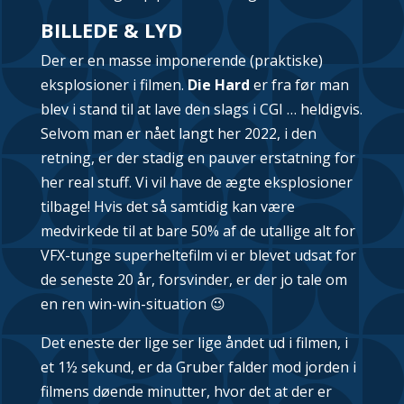
BILLEDE & LYD
Der er en masse imponerende (praktiske)
eksplosioner i filmen.
Die Hard
er fra før man
blev i stand til at lave den slags i CGI … heldigvis.
Selvom man er nået langt her 2022, i den
retning, er der stadig en pauver erstatning for
her real stuff. Vi vil have de ægte eksplosioner
tilbage! Hvis det så samtidig kan være
medvirkede til at bare 50% af de utallige alt for
VFX-tunge superheltefilm vi er blevet udsat for
de seneste 20 år, forsvinder, er der jo tale om
en ren win-win-situation 😉
Det eneste der lige ser lige åndet ud i filmen, i
et 1½ sekund, er da Gruber falder mod jorden i
filmens døende minutter, hvor det at der er