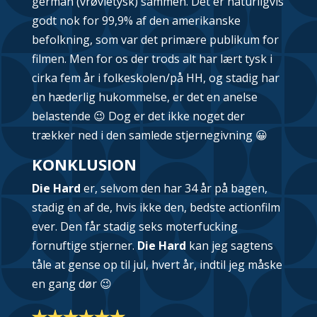
german
(vrøvletysk) sammen. Det er naturligvis
godt nok for 99,9% af den amerikanske
befolkning, som var det primære publikum for
filmen. Men for os der trods alt har lært tysk i
cirka fem år i folkeskolen/på HH, og stadig har
en hæderlig hukommelse, er det en anelse
belastende 😉 Dog er det ikke noget der
trækker ned i den samlede stjernegivning 😀
KONKLUSION
Die Hard
er, selvom den har 34 år på bagen,
stadig en af de, hvis ikke den, bedste actionfilm
ever. Den får stadig seks moterfucking
fornuftige stjerner.
Die Hard
kan jeg sagtens
tåle at gense op til jul, hvert år, indtil jeg måske
en gang dør 😉