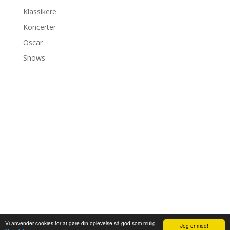
Klassikere
Koncerter
Oscar
Shows
©2026 bambiexplorer
Vi anvender cookies for at gøre din oplevelse så god som mulig.
Pin It on Pinterest
Jeg er med!