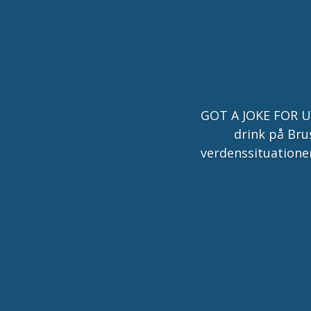
GOT A JOKE FOR US 
drink på Brus
verdenssituationen