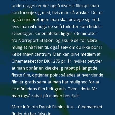
underetagen er der også diverse filmspil man
kan fornøje sig med, hvis man så ønsker. Det er
også i underetagen man skal bevæge sig ned,
hvis man vil undgå de små toiletter som findes i
stueetagen. Cinemateket ligger 7-8 minutter
fra Nørreport Station, og skulle derfor være
mulig at nå frem til, også selv om du ikke bor i i
København centrum. Man kan blive medlem af
Cinemateket for DKK 275 pr. år, hvilket betyder
at man opnår en klækkelig rabat på langt de
fleste film, optjener point således at hver tiende
film er gratis samt at man har mulighed for at
se månedens film helt gratis. Oven i dette får
man også rabat på maden hos Sult!
Mere info om Dansk Filminstitut – Cinemateket
finder du her (also in