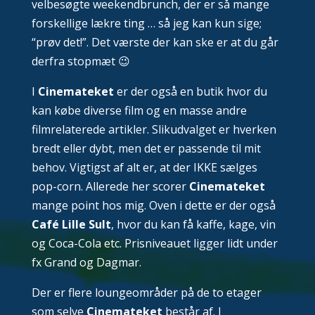
velbesøgte weekendbrunch, der er så mange
forskellige lækre ting … så jeg kan kun sige;
“prøv det!”. Det værste der kan ske er at du går
derfra stopmæt 😉
I
Cinemateket
er der også en butik hvor du
kan købe diverse film og en masse andre
filmrelaterede artikler. Slikudvalget er hverken
bredt eller dybt, men det er passende til mit
behov. Vigtigst af alt er, at der IKKE sælges
pop-corn. Allerede her scorer
Cinemateket
mange point hos mig. Oven i dette er der også
Café Lille Sult
, hvor du kan få kaffe, kage, vin
og Coca-Cola etc. Prisniveauet ligger lidt under
fx Grand og Dagmar.
Der er flere loungeområder på de to etager
som selve
Cinemateket
består af.
I