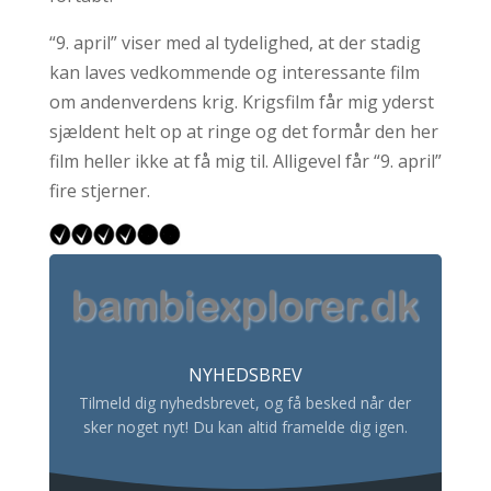
“9. april” viser med al tydelighed, at der stadig
kan laves vedkommende og interessante film
om andenverdens krig. Krigsfilm får mig yderst
sjældent helt op at ringe og det formår den her
film heller ikke at få mig til. Alligevel får “9. april”
fire stjerner.
NYHEDSBREV
Tilmeld dig nyhedsbrevet, og få besked når der
sker noget nyt! Du kan altid framelde dig igen.