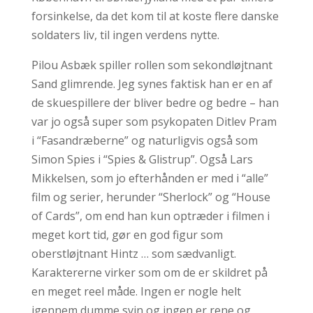
forsinkelse, da det kom til at koste flere danske
soldaters liv, til ingen verdens nytte.
Pilou Asbæk spiller rollen som sekondløjtnant
Sand glimrende. Jeg synes faktisk han er en af
de skuespillere der bliver bedre og bedre – han
var jo også super som psykopaten Ditlev Pram
i “Fasandræberne” og naturligvis også som
Simon Spies i “Spies & Glistrup”. Også Lars
Mikkelsen, som jo efterhånden er med i “alle”
film og serier, herunder “Sherlock” og “House
of Cards”, om end han kun optræder i filmen i
meget kort tid, gør en god figur som
oberstløjtnant Hintz … som sædvanligt.
Karaktererne virker som om de er skildret på
en meget reel måde. Ingen er nogle helt
igennem dumme svin og ingen er rene og