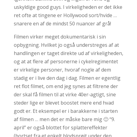
uskyldige good guys. I virkeligheden er det ikke
ret ofte at tingene er Hollywood sort/hvide …
snarere en af de mindst 50 nuancer af grå!
Filmen virker meget dokumentarisk i sin
opbygning. Hvilket jo også understreges af at
handlingen er taget direkte ud af virkeligheden,
og at at flere af personerne i cykelregimentet
er virkelige personer, hvoraf nogle af dem
stadig er i live den dag i dag. Filmen er egentlig
ret flot filmet, om end jeg synes at filtrene der
der skal få filmen til at virke 40er-agtigt, sine
steder lige er blevet boostet mere end hvad
godt er. Et eksempel er i barakkerne i starten
af filmen … men det er måske bare mig 🙂 “9.
april” er også blottet for splattereffekter
(bortset fra et enkelt blodsprøjt under den