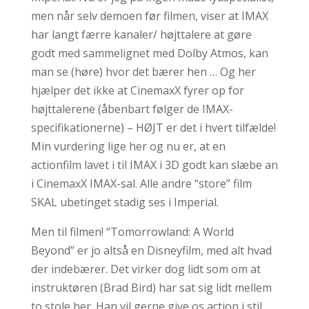
men når selv demoen før filmen, viser at IMAX
har langt færre kanaler/ højttalere at gøre
godt med sammelignet med Dolby Atmos, kan
man se (høre) hvor det bærer hen … Og her
hjælper det ikke at CinemaxX fyrer op for
højttalerene (åbenbart følger de IMAX-
specifikationerne) – HØJT er det i hvert tilfælde!
Min vurdering lige her og nu er, at en
actionfilm lavet i til IMAX i 3D godt kan slæbe an
i CinemaxX IMAX-sal. Alle andre “store” film
SKAL ubetinget stadig ses i Imperial.
Men til filmen! “Tomorrowland: A World
Beyond” er jo altså en Disneyfilm, med alt hvad
der indebærer. Det virker dog lidt som om at
instruktøren (Brad Bird) har sat sig lidt mellem
to stole her. Han vil gerne give os action i stil