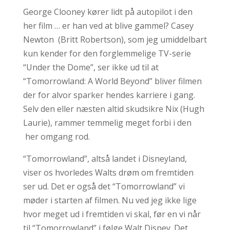
George Clooney kører lidt på autopilot i den
her film … er han ved at blive gammel? Casey
Newton (Britt Robertson), som jeg umiddelbart
kun kender for den forglemmelige TV-serie
“Under the Dome”, ser ikke ud til at
“Tomorrowland: A World Beyond” bliver filmen
der for alvor sparker hendes karriere i gang.
Selv den eller næsten altid skudsikre Nix (Hugh
Laurie), rammer temmelig meget forbi i den
her omgang rod.
“Tomorrowland”, altså landet i Disneyland,
viser os hvorledes Walts drøm om fremtiden
ser ud. Det er også det “Tomorrowland” vi
møder i starten af filmen. Nu ved jeg ikke lige
hvor meget ud i fremtiden vi skal, før en vi når
til “Tomorrowland” i følge Walt Disney. Det