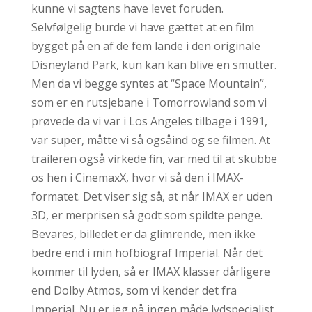
kunne vi sagtens have levet foruden.
Selvfølgelig burde vi have gættet at en film
bygget på en af de fem lande i den originale
Disneyland Park, kun kan kan blive en smutter.
Men da vi begge syntes at “Space Mountain”,
som er en rutsjebane i Tomorrowland som vi
prøvede da vi var i Los Angeles tilbage i 1991,
var super, måtte vi så ogsåind og se filmen. At
traileren også virkede fin, var med til at skubbe
os hen i CinemaxX, hvor vi så den i IMAX-
formatet. Det viser sig så, at når IMAX er uden
3D, er merprisen så godt som spildte penge.
Bevares, billedet er da glimrende, men ikke
bedre end i min hofbiograf Imperial. Når det
kommer til lyden, så er IMAX klasser dårligere
end Dolby Atmos, som vi kender det fra
Imperial. Nu er jeg på ingen måde lydspecialist,