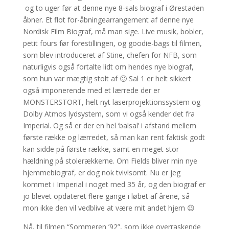
og to uger før at denne nye 8-sals biograf i Ørestaden
åbner. Et flot for-åbningearrangement af denne nye
Nordisk Film Biograf, må man sige. Live musik, bobler,
petit fours før forestillingen, og goodie-bags til filmen,
som blev introduceret af Stine, chefen for NFB, som
naturligvis også fortalte lidt om hendes nye biograf,
som hun var mægtig stolt af 🙂 Sal 1 er helt sikkert
også imponerende med et lærrede der er
MONSTERSTORT, helt nyt laserprojektionssystem og
Dolby Atmos lydsystem, som vi også kender det fra
Imperial. Og så er der en hel ‘balsal’ i afstand mellem
første række og lærredet, så man kan rent faktisk godt
kan sidde på første række, samt en meget stor
hældning på stolerækkerne. Om Fields bliver min nye
hjemmebiograf, er dog nok tvivlsomt. Nu er jeg
kommet i Imperial i noget med 35 år, og den biograf er
jo blevet opdateret flere gange i løbet af årene, så
mon ikke den vil vedblive at være mit andet hjem 😉
Nå, til filmen “Sommeren ’92”, som ikke overraskende