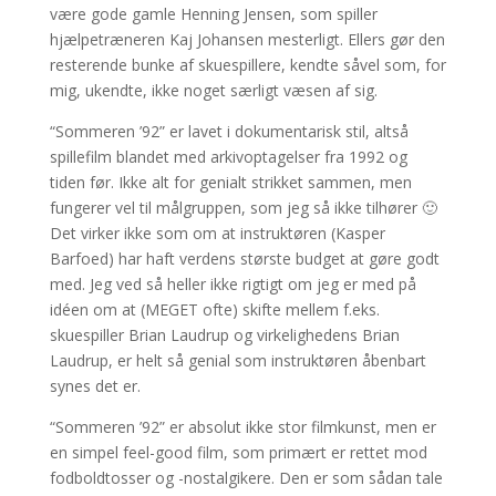
være gode gamle Henning Jensen, som spiller
hjælpetræneren Kaj Johansen mesterligt. Ellers gør den
resterende bunke af skuespillere, kendte såvel som, for
mig, ukendte, ikke noget særligt væsen af sig.
“Sommeren ’92” er lavet i dokumentarisk stil, altså
spillefilm blandet med arkivoptagelser fra 1992 og
tiden før. Ikke alt for genialt strikket sammen, men
fungerer vel til målgruppen, som jeg så ikke tilhører 🙂
Det virker ikke som om at instruktøren (Kasper
Barfoed) har haft verdens største budget at gøre godt
med. Jeg ved så heller ikke rigtigt om jeg er med på
idéen om at (MEGET ofte) skifte mellem f.eks.
skuespiller Brian Laudrup og virkelighedens Brian
Laudrup, er helt så genial som instruktøren åbenbart
synes det er.
“Sommeren ’92” er absolut ikke stor filmkunst, men er
en simpel feel-good film, som primært er rettet mod
fodboldtosser og -nostalgikere. Den er som sådan tale