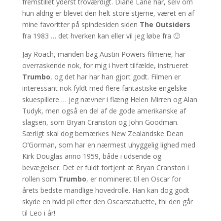
fremstillet yderst troværdigt. Diane Lane har, selv om
hun aldrig er blevet den helt store stjerne, været en af
mine favoritter på spindesiden siden
The Outsiders
fra 1983 … det hverken kan eller vil jeg løbe fra 🙂
Jay Roach, manden bag Austin Powers filmene, har
overraskende nok, for mig i hvert tilfælde, instrueret
Trumbo
, og det har har han gjort godt.
Filmen er
interessant nok fyldt med flere fantastiske engelske
skuespillere … jeg nævner i flæng Helen Mirren og Alan
Tudyk, men også en del af de gode amerikanske af
slagsen, som Bryan Cranston og John Goodman.
Særligt skal dog bemærkes New Zealandske Dean
O’Gorman, som har en nærmest uhyggelig lighed med
Kirk Douglas anno 1959, både i udsende og
bevægelser. Det er fuldt fortjent at Bryan Cranston i
rollen som
Trumbo
, er nomineret til en Oscar for
årets bedste mandlige hovedrolle. Han kan dog godt
skyde en hvid pil efter den Oscarstatuette, thi den går
til Leo i år!