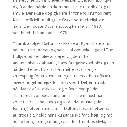
Kennedy netop var blevet præsident, betød naturligvis
også at den hårde antikommunistiske retorik aftog en
smule. Der skulle dog gå flere år før end Trumbo rent
faktisk officielt modtog de Oscar som retteligt var
hans. Den sidste Oscar modtog han først i 1993,
posthumt thi han døde i 1976.
Trumbo
følger Dalton, i skikkelse af Byan Cranston, i
perioden fra før han og hans Hollywoodkollegaer i The
Hollywood Ten blev anklaget og dømt for
antiamerikansk aktivitet, hans fængelsesophold og den
hårde tid efter, hvor at han måtte lave mange
krumspring for at kunne arbejde, uden at han officielt
lavede noget arbejde for Hollywood. Det er filmisk
håndværk af stor klasse, og måden hvorpå det
illustreres hvorledes hans familie, ikke mindst hans
kone Cleo (Diane Lane) og store datter Niki (Elle
Fanning) bliver blandet ind i Daltons bestræbelser på
at, trods alt, holde hans kunstneriske fane højt, og må
holde for og bringe mange ofre for Trumbos skyld, er