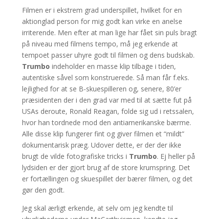
Filmen er i ekstrem grad underspillet, hvilket for en
aktionglad person for mig godt kan virke en anelse
irriterende. Men efter at man lige har fået sin puls bragt
på niveau med filmens tempo, må jeg erkende at
tempoet passer uhyre godt til filmen og dens budskab.
Trumbo
indeholder en masse klip tilbage i tiden,
autentiske såvel som konstruerede. Så man får f.eks.
lejlighed for at se B-skuespilleren og, senere, 80’er
præsidenten der i den grad var med til at sætte fut på
USAs deroute, Ronald Reagan, folde sig ud i retssalen,
hvor han tordnede mod den antiamerikanske bærme.
Alle disse klip fungerer fint og giver filmen et “mildt”
dokumentarisk præg. Udover dette, er der der ikke
brugt de vilde fotografiske tricks i
Trumbo
. Ej heller på
lydsiden er der gjort brug af de store krumspring. Det
er fortællingen og skuespillet der bærer filmen, og det
gør den godt.
Jeg skal ærligt erkende, at selv om jeg kendte til