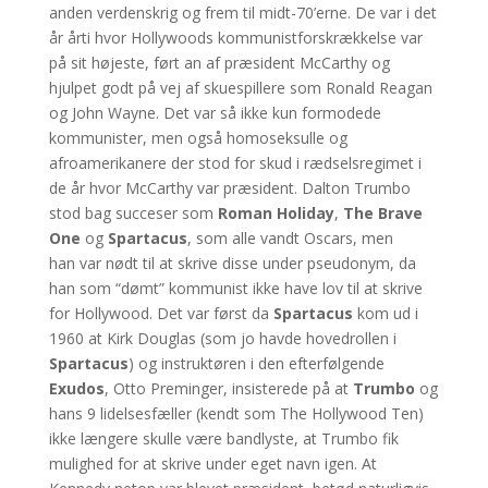
anden verdenskrig og frem til midt-70’erne. De var i det
år årti hvor Hollywoods kommunistforskrækkelse var
på sit højeste, ført an af præsident McCarthy og
hjulpet godt på vej af skuespillere som Ronald Reagan
og John Wayne. Det var så ikke kun formodede
kommunister, men også homoseksulle og
afroamerikanere der stod for skud i rædselsregimet i
de år hvor McCarthy var præsident. Dalton Trumbo
stod bag succeser som
Roman Holiday
,
The Brave
One
og
Spartacus
, som alle vandt Oscars, men
han
var nødt til at skrive disse under pseudonym, da
han som “dømt” kommunist ikke have lov til at skrive
for Hollywood. Det var først da
Spartacus
kom ud i
1960 at Kirk Douglas (som jo havde hovedrollen i
Spartacus
) og instruktøren i den efterfølgende
Exudos
, Otto Preminger, insisterede på at
Trumbo
og
hans 9 lidelsesfæller (kendt som The Hollywood Ten)
ikke længere skulle være bandlyste, at Trumbo fik
mulighed for at skrive under eget navn igen. At