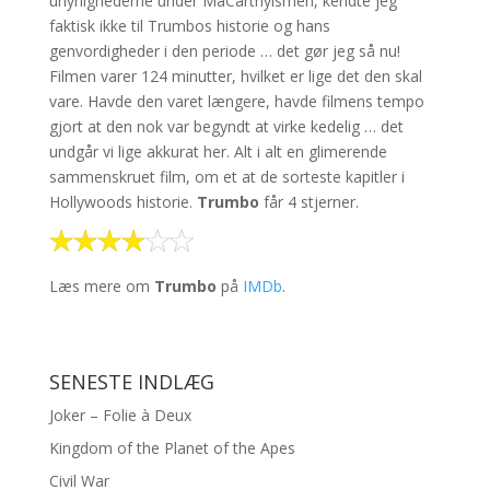
uhyrlighederne under MaCarthyismen, kendte jeg
faktisk ikke til Trumbos historie og hans
genvordigheder i den periode … det gør jeg så nu!
Filmen varer 124 minutter, hvilket er lige det den skal
vare. Havde den varet længere, havde filmens tempo
gjort at den nok var begyndt at virke kedelig … det
undgår vi lige akkurat her. Alt i alt en glimerende
sammenskruet film, om et at de sorteste kapitler i
Hollywoods historie.
Trumbo
får 4 stjerner.
Læs mere om
Trumbo
på
IMDb
.
SENESTE INDLÆG
Joker – Folie à Deux
Kingdom of the Planet of the Apes
Civil War