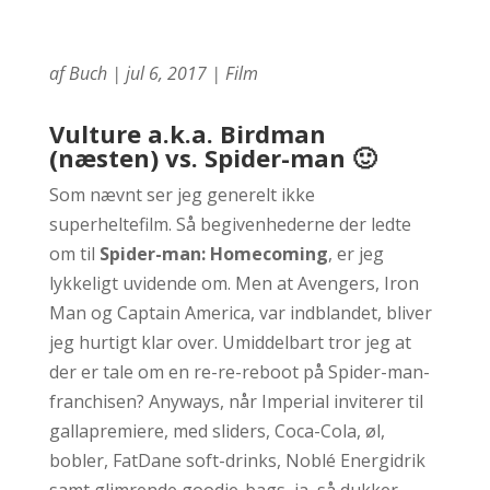
af
Buch
|
jul 6, 2017
|
Film
Vulture a.k.a. Birdman
(næsten) vs. Spider-man 🙂
Som nævnt ser jeg generelt ikke
superheltefilm. Så begivenhederne der ledte
om til
Spider-man: Homecoming
, er jeg
lykkeligt uvidende om. Men at Avengers, Iron
Man og Captain America, var indblandet, bliver
jeg hurtigt klar over. Umiddelbart tror jeg at
der er tale om en re-re-reboot på Spider-man-
franchisen? Anyways, når Imperial inviterer til
gallapremiere, med sliders, Coca-Cola, øl,
bobler, FatDane soft-drinks, Noblé Energidrik