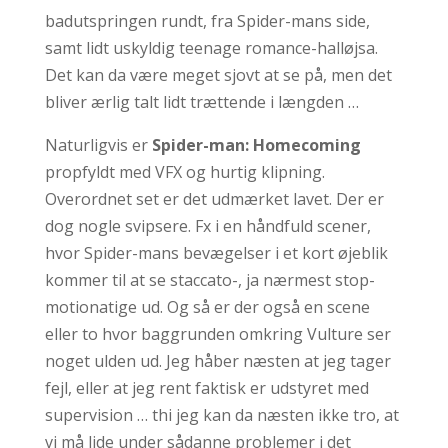
badutspringen rundt, fra Spider-mans side,
samt lidt uskyldig teenage romance-halløjsa.
Det kan da være meget sjovt at se på, men det
bliver ærlig talt lidt trættende i længden …
Naturligvis er
Spider-man: Homecoming
propfyldt med VFX og hurtig klipning.
Overordnet set er det udmærket lavet. Der er
dog nogle svipsere. Fx i en håndfuld scener,
hvor Spider-mans bevægelser i et kort øjeblik
kommer til at se staccato-, ja nærmest stop-
motionatige ud. Og så er der også en scene
eller to hvor baggrunden omkring Vulture ser
noget ulden ud. Jeg håber næsten at jeg tager
fejl, eller at jeg rent faktisk er udstyret med
supervision … thi jeg kan da næsten ikke tro, at
vi må lide under sådanne problemer i det