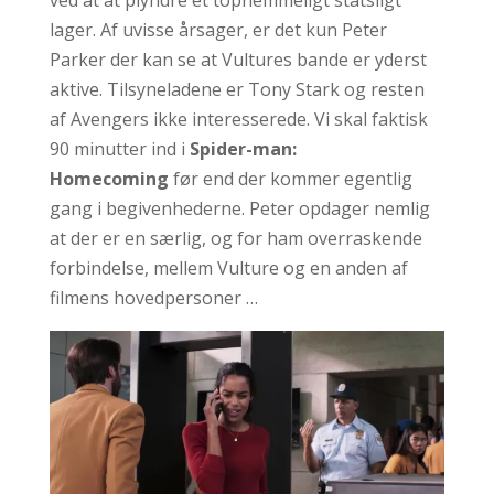
ved at at plyndre et tophemmeligt statsligt
lager. Af uvisse årsager, er det kun Peter
Parker der kan se at Vultures bande er yderst
aktive. Tilsyneladene er Tony Stark og resten
af Avengers ikke interesserede. Vi skal faktisk
90 minutter ind i
Spider-man:
Homecoming
før end der kommer egentlig
gang i begivenhederne. Peter opdager nemlig
at der er en særlig, og for ham overraskende
forbindelse, mellem Vulture og en anden af
filmens hovedpersoner …