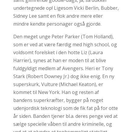
samt glimrende goodie-bags, ja, så dukker
undertegnede op! Ligesom Vicki Berlin, Bubber,
Sidney Lee samt en flok andre mere eller
mindre kendte personager også gjorde.
Den meget unge Peter Parker (Tom Holland),
som er ved at være færdig med high school, og
voldsomt forelsket i den hotte Liz (Laura
Harrier), synes at han er moden til at blive
fuldgyldigt medlem af Avengers. Heri er Tony
Stark (Robert Downey Jr.) dog ikke enig. En ny
superskurk, Vulture (Michael Keaton), er
kommet til New York. Han og resten af
bandens superkræfter, bygger på noget
udenjordisk teknologi som de fik fat på for otte
år siden. Banden tjener bl.a. deres penge ved at
sælge specielle våben til andre kriminelle, og