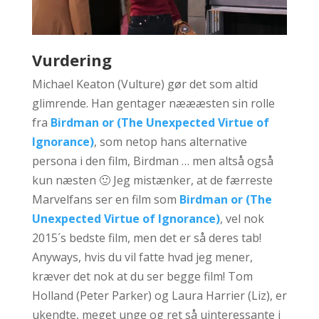
Vurdering
Michael Keaton (Vulture) gør det som altid
glimrende. Han gentager næææsten sin rolle
fra
Birdman or (The Unexpected Virtue of
Ignorance)
, som netop hans alternative
persona i den film, Birdman … men altså også
kun næsten 🙂 Jeg mistænker, at de færreste
Marvelfans ser en film som
Birdman or (The
Unexpected Virtue of Ignorance)
, vel nok
2015´s bedste film, men det er så deres tab!
Anyways, hvis du vil fatte hvad jeg mener,
kræver det nok at du ser begge film! Tom
Holland (Peter Parker) og Laura Harrier (Liz), er
ukendte, meget unge og ret så uinteressante i