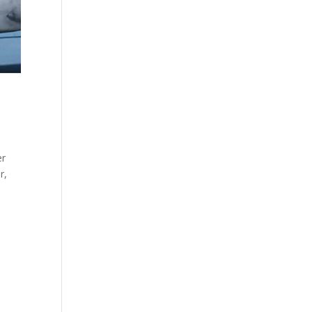
er
r,