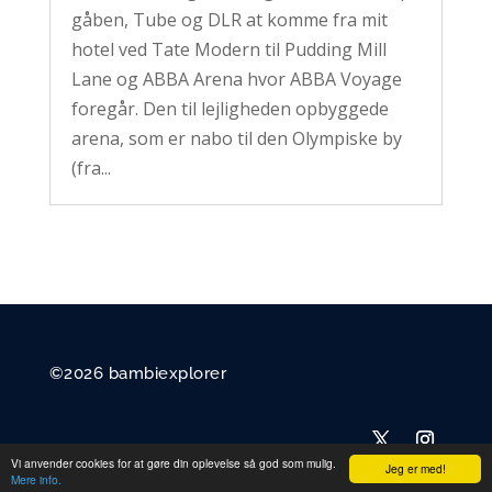
gåben, Tube og DLR at komme fra mit
hotel ved Tate Modern til Pudding Mill
Lane og ABBA Arena hvor ABBA Voyage
foregår. Den til lejligheden opbyggede
arena, som er nabo til den Olympiske by
(fra...
©2026 bambiexplorer
Vi anvender cookies for at gøre din oplevelse så god som mulig.
Jeg er med!
Mere info.