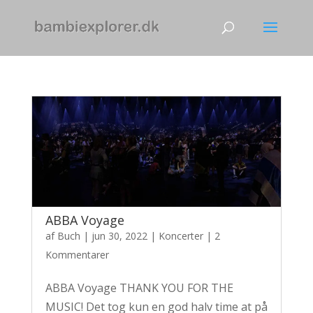
ABBA Voyage
af
Buch
|
jun 30, 2022
|
Koncerter
|
2
Kommentarer
ABBA Voyage THANK YOU FOR THE
MUSIC! Det tog kun en god halv time at på