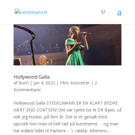
Hollywood Galla
af
Buch
|
jun 4, 2022
|
Film
,
Koncerter
|
2
Kommentarer
Hollywood Galla STEGELMANN ER EN KLART BEDRE
VÆRT END CORTSEN! Det var sjette tur til DR Byen, så
vidt jeg husker, på fem år. Det er et genialt sted,
specielt hvis man vil helt tæt på kunstnerne … og man
har indløst billet til Parterre – 1. række. Aftenens...