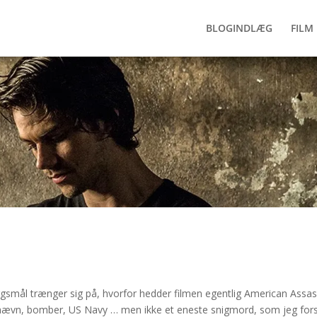
BLOGINDLÆG
FILM 
smål trænger sig på, hvorfor hedder filmen egentlig American Assas
r, hævn, bomber, US Navy … men ikke et eneste snigmord, som jeg for