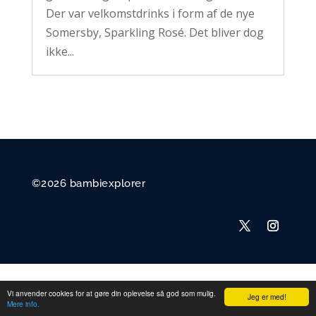
Der var velkomstdrinks i form af de nye
Somersby, Sparkling Rosé. Det bliver dog
ikke...
©2026 bambiexplorer
Vi anvender cookies for at gøre din oplevelse så god som mulig.
Jeg er med!
Mere info.