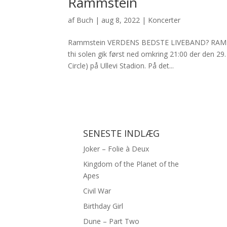
Rammstein
af
Buch
|
aug 8, 2022
|
Koncerter
Rammstein VERDENS BEDSTE LIVEBAND? RAMMSTEIN 
thi solen gik først ned omkring 21:00 der den 29
Circle) på Ullevi Stadion. På det...
SENESTE INDLÆG
Joker – Folie à Deux
Kingdom of the Planet of the
Apes
Civil War
Birthday Girl
Dune – Part Two