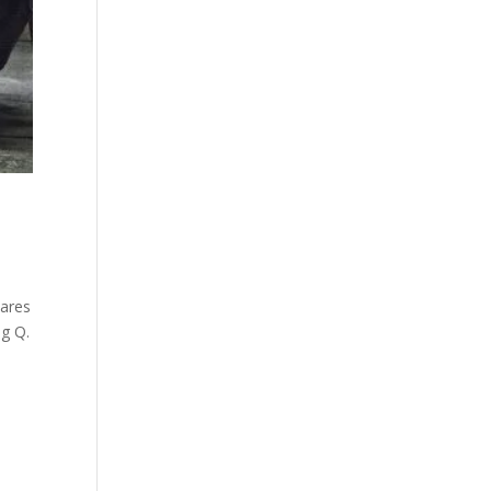
Fares
ng Q.