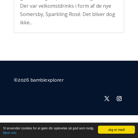
Der var velkomstdrinks i form af de nye
Somersby, Sparkling Rosé. Det bliver dog
ikke...
©2026 bambiexplorer
Vi anvender cookies for at gøre din oplevelse så god som mulig.
Jeg er med!
Mere info.