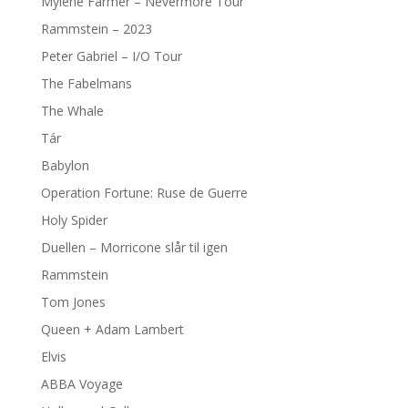
Mylène Farmer – Nevermore Tour
Rammstein – 2023
Peter Gabriel – I/O Tour
The Fabelmans
The Whale
Tár
Babylon
Operation Fortune: Ruse de Guerre
Holy Spider
Duellen – Morricone slår til igen
Rammstein
Tom Jones
Queen + Adam Lambert
Elvis
ABBA Voyage