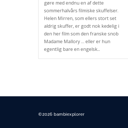
gøre med endnu en af dette
sommerhalvårs filmiske skuffelser.
Helen Mirren, som ellers stort set
aldrig skuffer, er godt nok kedelig i
den her film som den franske snob
Madame Mallory … eller er hun
egentlig bare en engelsk...
©2026 bambiexplorer