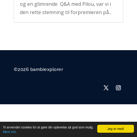
og en glimrende Q&A med Pilou, var vi i
den rette stemning til forpremieren på...
©2026 bambiexplorer
Vi anvender cookies for at gøre din oplevelse så god som mulig.
Jeg er med!
Mere info.