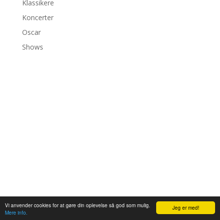
Klassikere
Koncerter
Oscar
Shows
©2026 bambiexplorer
Vi anvender cookies for at gøre din oplevelse så god som mulig.
Pin It on Pinterest
Jeg er med!
Mere info.