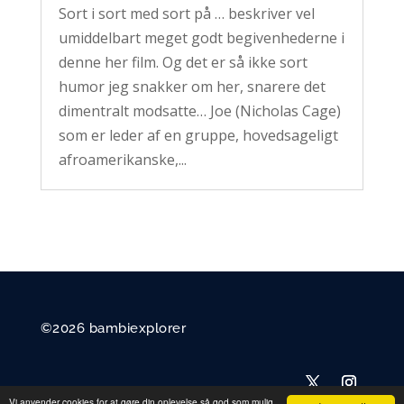
Sort i sort med sort på … beskriver vel
umiddelbart meget godt begivenhederne i
denne her film. Og det er så ikke sort
humor jeg snakker om her, snarere det
dimentralt modsatte… Joe (Nicholas Cage)
som er leder af en gruppe, hovedsageligt
afroamerikanske,...
©2026 bambiexplorer
Vi anvender cookies for at gøre din oplevelse så god som mulig.