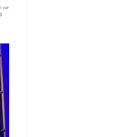
 var
på