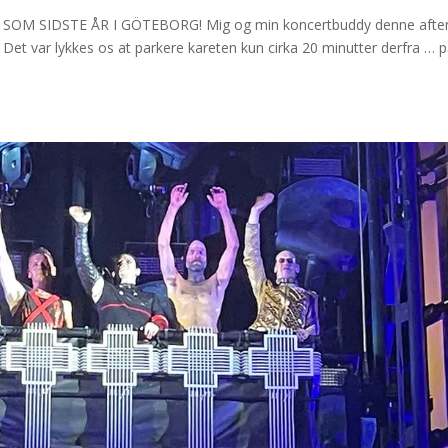
M SIDSTE ÅR I GÖTEBORG! Mig og min koncertbuddy denne aften
Det var lykkes os at parkere kareten kun cirka 20 minutter derfra … 