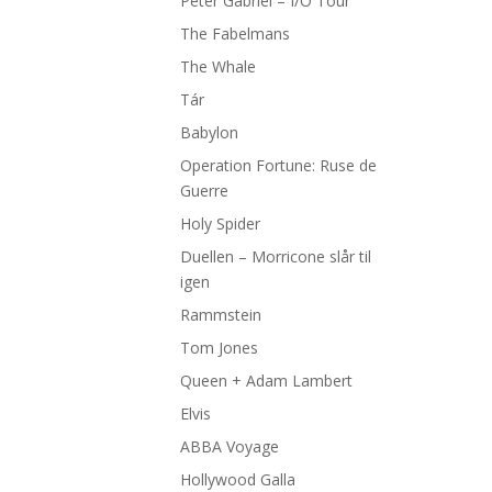
Peter Gabriel – I/O Tour
The Fabelmans
The Whale
Tár
Babylon
Operation Fortune: Ruse de
Guerre
Holy Spider
Duellen – Morricone slår til
igen
Rammstein
Tom Jones
Queen + Adam Lambert
Elvis
ABBA Voyage
Hollywood Galla