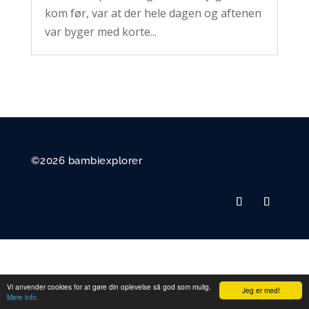
kom før, var at der hele dagen og aftenen
var byger med korte...
©2026 bambiexplorer
Vi anvender cookies for at gøre din oplevelse så god som mulig.
Jeg er med!
Mere info.