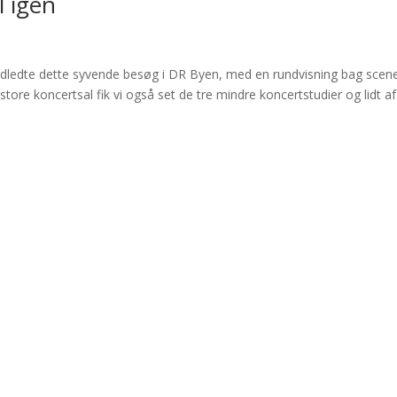
l igen
indledte dette syvende besøg i DR Byen, med en rundvisning bag scen
store koncertsal fik vi også set de tre mindre koncertstudier og lidt af