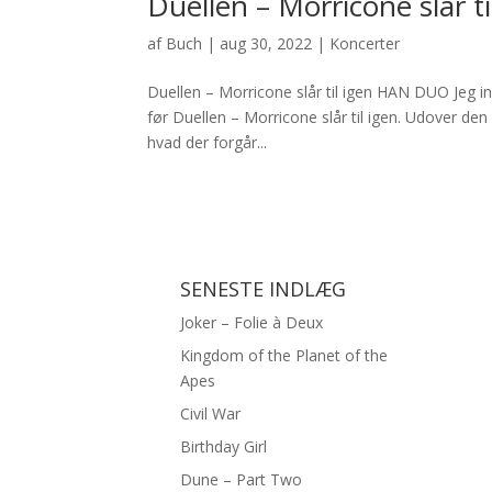
Duellen – Morricone slår ti
af
Buch
|
aug 30, 2022
|
Koncerter
Duellen – Morricone slår til igen HAN DUO Jeg 
før Duellen – Morricone slår til igen. Udover den 
hvad der forgår...
SENESTE INDLÆG
Joker – Folie à Deux
Kingdom of the Planet of the
Apes
Civil War
Birthday Girl
Dune – Part Two