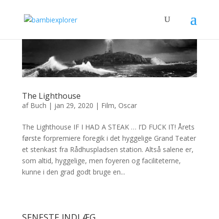
The Lighthouse
af
Buch
|
jan 29, 2020
|
Film
,
Oscar
The Lighthouse IF I HAD A STEAK … I’D FUCK IT! Årets
første forpremiere foregik i det hyggelige Grand Teater
et stenkast fra Rådhuspladsen station. Altså salene er,
som altid, hyggelige, men foyeren og faciliteterne,
kunne i den grad godt bruge en...
SENESTE INDLÆG