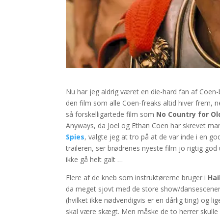
Nu har jeg aldrig været en die-hard fan af Coen
den film som alle Coen-freaks altid hiver frem, 
så forskelligartede film som
No Country for O
Anyways, da Joel og Ethan Coen har skrevet manusk
Spies
, valgte jeg at tro på at de var inde i en 
traileren, ser brødrenes nyeste film jo rigtig g
ikke gå helt galt …
Flere af de kneb som instruktørerne bruger i
Hai
da meget sjovt med de store show/dansescener på
(hvilket ikke nødvendigvis er en dårlig ting) og li
skal være skægt. Men måske de to herrer skulle