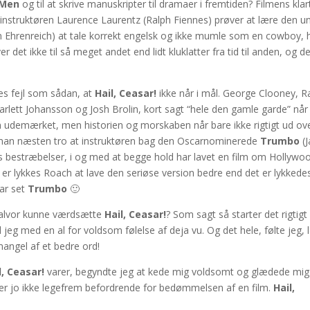
d Men
og til at skrive manuskripter til dramaer i fremtiden? Filmens klar
nstruktøren Laurence Laurentz (Ralph Fiennes) prøver at lære den u
 Ehrenreich) at tale korrekt engelsk og ikke mumle som en cowboy, 
iver det ikke til så meget andet end lidt kluklatter fra tid til anden, og de
nes fejl som sådan, at
Hail, Ceasar!
ikke når i mål. George Clooney, R
lett Johansson og Josh Brolin, kort sagt “hele den gamle garde” når 
udemærket, men historien og morskaben når bare ikke rigtigt ud ov
e man næsten tro at instruktøren bag den Oscarnominerede
Trumbo
(J
 bestræbelser, i og med at begge hold har lavet en film om Hollywo
r lykkes Roach at lave den seriøse version bedre end det er lykkede
har set
Trumbo
🙂
 alvor kunne værdsætte
Hail, Ceasar!
? Som sagt så starter det rigtigt
d jeg med en al for voldsom følelse af deja vu. Og det hele, følte jeg, 
 mangel af et bedre ord!
l, Ceasar!
varer, begyndte jeg at kede mig voldsomt og glædede mig
et er jo ikke legefrem befordrende for bedømmelsen af en film.
Hail,