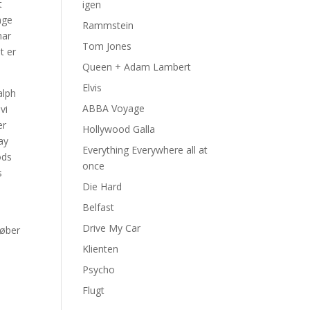
t
igen
nge
Rammstein
har
Tom Jones
t er
Queen + Adam Lambert
Elvis
alph
ABBA Voyage
vi
er
Hollywood Galla
ay
Everything Everywhere all at
ods
once
s
Die Hard
Belfast
Drive My Car
løber
Klienten
Psycho
Flugt