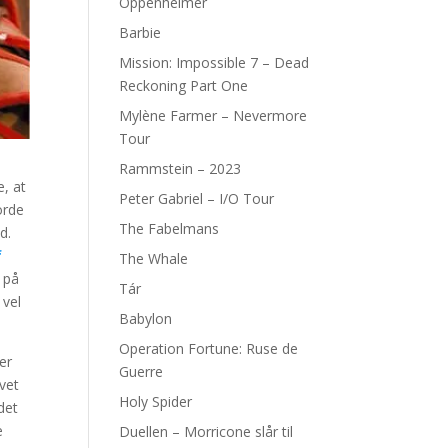
Oppenheimer
Barbie
Mission: Impossible 7 – Dead
Reckoning Part One
Mylène Farmer – Nevermore
Tour
Rammstein – 2023
e, at
Peter Gabriel – I/O Tour
orde
The Fabelmans
d.
f
The Whale
g på
Tár
 vel
Babylon
Operation Fortune: Ruse de
er
Guerre
vet
Holy Spider
det
e
Duellen – Morricone slår til