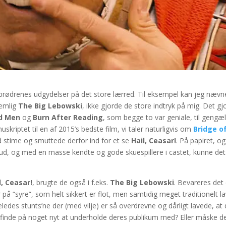
-brødrenes udgydelser på det store lærred. Til eksempel kan jeg nævn
nemlig
The Big Lebowski
, ikke gjorde de store indtryk på mig. Det gj
ld Men
og
Burn After Reading
, som begge to var geniale, til gengæl
riptet til en af 2015’s bedste film, vi taler naturligvis om
Bridge o
god stime og smuttede derfor ind for et se
Hail, Ceasar!
. På papiret, o
od ud, og med en masse kendte og gode skuespillere i castet, kunne det
l, Ceasar!
, brugte de også i f.eks.
The Big Lebowski
. Bevareres det 
 “syre”, som helt sikkert er flot, men samtidig meget traditionelt la
geledes stunts’ne der (med vilje) er så overdrevne og dårligt lavede, at 
 finde på noget nyt at underholde deres publikum med? Eller måske d