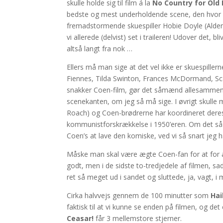
skulle holde sig til film á la
No Country for Ol
bedste og mest underholdende scene, den hvor i
fremadstormende skuespiller Hobie Doyle (Alden
vi allerede (delvist) set i traileren! Udover det, bl
altså langt fra nok …
Ellers må man sige at det vel ikke er skuespiller
Fiennes, Tilda Swinton, Frances McDormand, Scar
snakker Coen-film, gør det såmænd allesammen 
scenekanten, om jeg så må sige. I øvrigt skull
Roach) og Coen-brødrerne har koordineret deres
kommunistforskrækkelse i 1950’eren. Om det så e
Coen’s at lave den komiske, ved vi så snart jeg 
Måske man skal være ægte Coen-fan for at for
godt, men i de sidste to-tredjedele af filmen, sa
ret så meget ud i sandet og sluttede, ja, vagt, i
Cirka halvvejs gennem de 100 minutter som
Hai
faktisk til at vi kunne se enden på filmen, og d
Ceasar!
får 3 mellemstore stjerner.