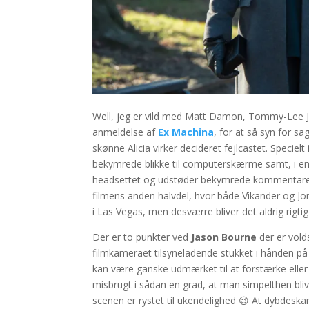
Well, jeg er vild med Matt Damon, Tommy-Lee Jon
anmeldelse af
Ex Machina
, for at så syn for sa
skønne Alicia virker decideret fejlcastet. Speciel
bekymrede blikke til computerskærme samt, i en
headsettet og udstøder bekymrede kommentarer, v
filmens anden halvdel, hvor både Vikander og Jones
i Las Vegas, men desværre bliver det aldrig rigtig
Der er to punkter ved
Jason Bourne
der er volds
filmkameraet tilsyneladende stukket i hånden på
kan være ganske udmærket til at forstærke eller
misbrugt i sådan en grad, at man simpelthen blive
scenen er rystet til ukendelighed 😉 At dybdeska