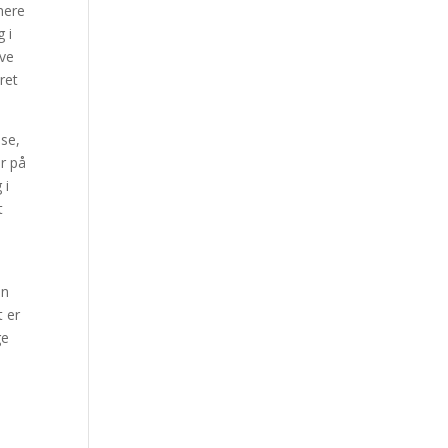
mere
g i
ave
ret
ise,
er på
 i
t
on
t er
ge