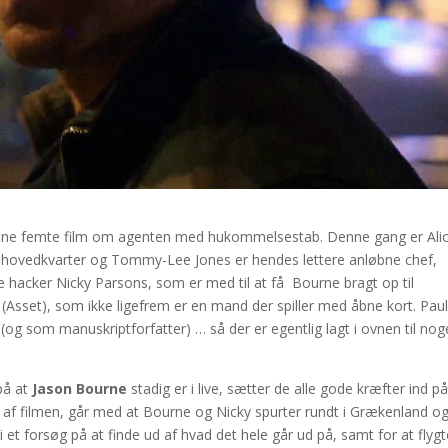
nne femte film om agenten med hukommelsestab. Denne gang er Alic
s hovedkvarter og Tommy-Lee Jones er hendes lettere anløbne chef,
ke hacker Nicky Parsons, som er med til at få Bourne bragt op til
 (Asset), som ikke ligefrem er en mand der spiller med åbne kort. Pau
n (og som manuskriptforfatter) … så der er egentlig lagt i ovnen til nog
på at
Jason Bourne
stadig er i live, sætter de alle gode kræfter ind på
id af filmen, går med at Bourne og Nicky spurter rundt i Grækenland o
 i et forsøg på at finde ud af hvad det hele går ud på, samt for at flygt