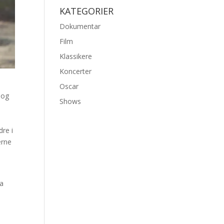
KATEGORIER
Dokumentar
Film
Klassikere
Koncerter
Oscar
, og
Shows
dre i
erne
ra