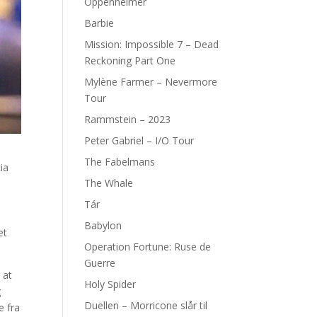
Oppenheimer
Barbie
Mission: Impossible 7 – Dead
Reckoning Part One
Mylène Farmer – Nevermore
Tour
Rammstein – 2023
Peter Gabriel – I/O Tour
The Fabelmans
ia
The Whale
Tár
l
Babylon
et
Operation Fortune: Ruse de
Guerre
 at
Holy Spider
g
Duellen – Morricone slår til
e fra