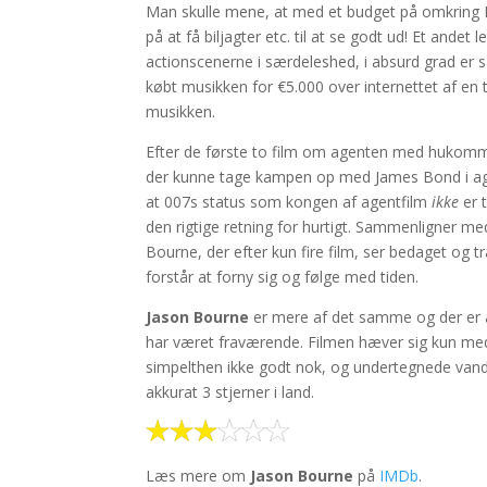
Man skulle mene, at med et budget på omkring DK
på at få biljagter etc. til at se godt ud! Et ande
actionscenerne i særdeleshed, i absurd grad er
købt musikken for €5.000 over internettet af e
musikken.
Efter de første to film om agenten med hukomme
der kunne tage kampen op med James Bond i agentf
at 007s status som kongen af agentfilm
ikke
er 
den rigtige retning for hurtigt. Sammenligner 
Bourne, der efter kun fire film, ser bedaget og 
forstår at forny sig og følge med tiden.
Jason Bourne
er mere af det samme og der er a
har været fraværende. Filmen hæver sig kun med
simpelthen ikke godt nok, og undertegnede vandre
akkurat 3 stjerner i land.
Læs mere om
Jason Bourne
på
IMDb
.