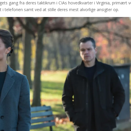
ts gang fra deres taktikrum i CIAs hovedkvarter i Virginia, primært 
gt i telefonen samt ved at stille deres mest alvorlige ansigter op.