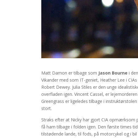
Matt Damon er tilbage som
Jason Bourne
i de
Vikander med som IT-geniet, Heather Lee i CIA
Robert Dewey. Julia Stiles er den unge idealistis
overfladen igen. Vincent Cassel, er lejemorderen
Greengrass er ligeledes tilbage i instruktørstole
stort.
Straks efter at Nicky har gjort CIA opmærksom 
få ham tilbage i folden igen. Den første times t
tilstødende lande, til fods, på motorcykel og i bil