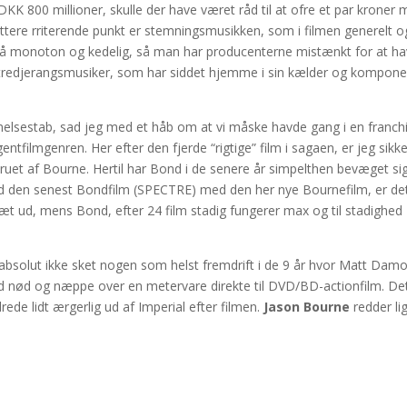
K 800 millioner, skulle der have været råd til at ofre et par kroner 
t lettere rriterende punkt er stemningsmusikken, som i filmen generelt o
 så monoton og kedelig, så man har producenterne mistænkt for at h
n tredjerangsmusiker, som har siddet hjemme i sin kælder og kompone
lsestab, sad jeg med et håb om at vi måske havde gang i en franch
ilmgenren. Her efter den fjerde “rigtige” film i sagaen, er jeg sikk
truet af Bourne. Hertil har Bond i de senere år simpelthen bevæget sig
med den senest Bondfilm (SPECTRE) med den her nye Bournefilm, er de
træt ud, mens Bond, efter 24 film stadig fungerer max og til stadighed
bsolut ikke sket nogen som helst fremdrift i de 9 år hvor Matt Dam
 nød og næppe over en metervare direkte til DVD/BD-actionfilm. De
de lidt ærgerlig ud af Imperial efter filmen.
Jason Bourne
redder li