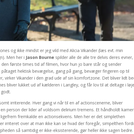
es og ikke mindst er jeg vild med Alicia Vikander (læs evt. min
gn). Men her i
Jason Bourne
spilder alle de alle tre delvis deres evner
t i den første times tid af filmen, hvor hun jo bare står og sender
 påtaget hektisk bevægelse, gang på gang, bevæger fingeren op til
irker Vikander i den grad ude af sin komfortzone. Det bliver lidt be
 bliver lukket ud af kælderen i Langley, og får lov til at deltage i løj
 godt.
omt irriterende. Hver gang vi når til en af actionscenerne, bliver
 en person der lider af voldsom delirium tremens. Et håndholdt kame
 ligefrem fremkalde en actionsekvens. Men her er det simplethen
r irriteret over at man ikke kan se hvad der foregår, simpelthen fordi
rpheden så samtidig er ikke-eksisterende, gør heller ikke sagen bedre.