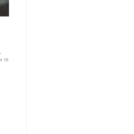
.
er 10