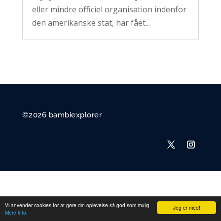
eller mindre officiel organisation indenfor
den amerikanske stat, har fået...
©2026 bambiexplorer
Vi anvender cookies for at gøre din oplevelse så god som mulig.
Jeg er med!
Mere info.