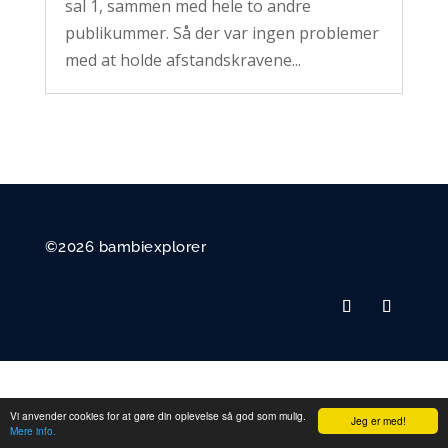
sal 1, sammen med hele to andre
publikummer. Så der var ingen problemer
med at holde afstandskravene...
©2026 bambiexplorer
Vi anvender cookies for at gøre din oplevelse så god som mulig.
Jeg er med!
Mere info.