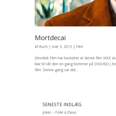
Mortdecai
af
Buch
|
mar 3, 2015
|
Film
(Nordisk Film har besluttet at denne film IKKE s
klar til når den en gang kommer på DVD/BD.) End
film. Denne gang var det...
SENESTE INDLÆG
Joker – Folie à Deux