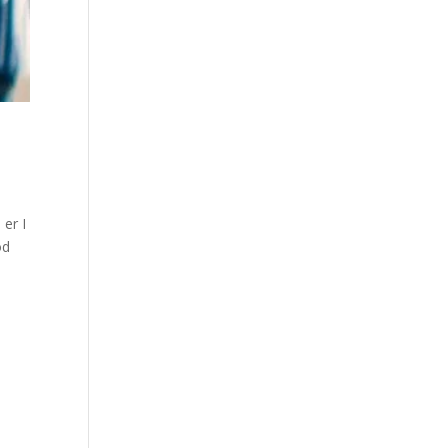
 er I
od