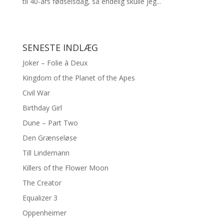
til 40-års fødselsdag, så endelig skulle jeg...
SENESTE INDLÆG
Joker – Folie à Deux
Kingdom of the Planet of the Apes
Civil War
Birthday Girl
Dune – Part Two
Den Grænseløse
Till Lindemann
Killers of the Flower Moon
The Creator
Equalizer 3
Oppenheimer