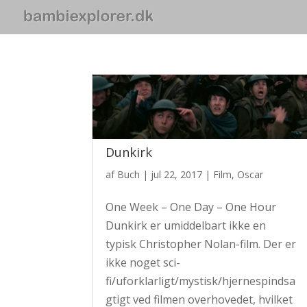
Dunkirk
af
Buch
|
jul 22, 2017
|
Film
,
Oscar
One Week – One Day – One Hour
Dunkirk er umiddelbart ikke en
typisk Christopher Nolan-film. Der er
ikke noget sci-
fi/uforklarligt/mystisk/hjernespindsa
gtigt ved filmen overhovedet, hvilket