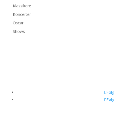
Klassikere
Koncerter
Oscar
Shows
©2026 bambiexplorer
Følg
Følg