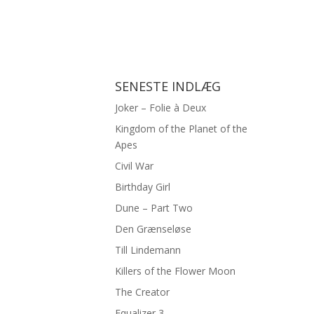
SENESTE INDLÆG
Joker – Folie à Deux
Kingdom of the Planet of the
Apes
Civil War
Birthday Girl
Dune – Part Two
Den Grænseløse
Till Lindemann
Killers of the Flower Moon
The Creator
Equalizer 3