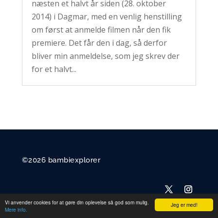
næsten et halvt år siden (28. oktober
2014) i Dagmar, med en venlig henstilling
om først at anmelde filmen når den fik
premiere. Det får den i dag, så derfor
bliver min anmeldelse, som jeg skrev der
for et halvt...
©2026 bambiexplorer
Vi anvender cookies for at gøre din oplevelse så god som mulig.
Jeg er med!
Mere info.