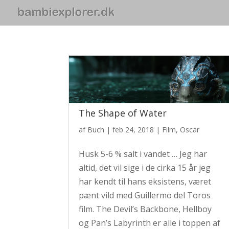
The Shape of Water
af
Buch
|
feb 24, 2018
|
Film
,
Oscar
Husk 5-6 % salt i vandet … Jeg har
altid, det vil sige i de cirka 15 år jeg
har kendt til hans eksistens, været
pænt vild med Guillermo del Toros
film. The Devil’s Backbone, Hellboy
og Pan’s Labyrinth er alle i toppen af