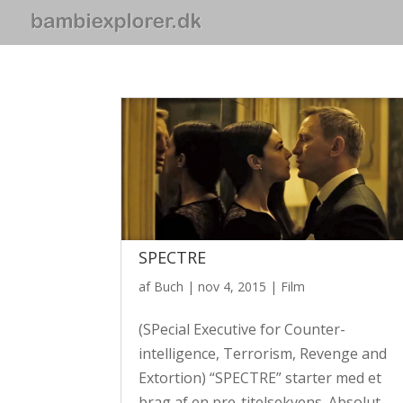
SPECTRE
af
Buch
|
nov 4, 2015
|
Film
(SPecial Executive for Counter-
intelligence, Terrorism, Revenge and
Extortion) “SPECTRE” starter med et
brag af en pre-titelsekvens. Absolut