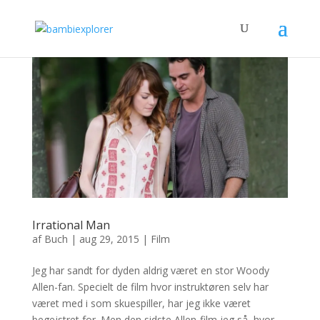
Irrational Man
af
Buch
|
aug 29, 2015
|
Film
Jeg har sandt for dyden aldrig været en stor Woody
Allen-fan. Specielt de film hvor instruktøren selv har
været med i som skuespiller, har jeg ikke været
begejstret for. Men den sidste Allen-film jeg så, hvor