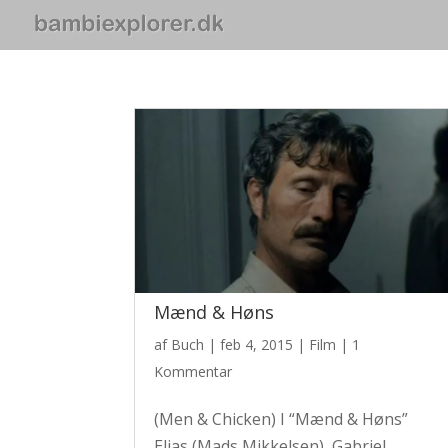
Mænd & Høns
af
Buch
|
feb 4, 2015
|
Film
|
1
Kommentar
(Men & Chicken) I “Mænd & Høns”
Elias (Mads Mikkelsen), Gabriel