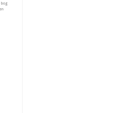
) bog
ten