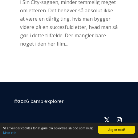
i Sin City-sagaen, minder temmelig meget
om etteren. Det behøver så absolut ikke
at være en dårlig ting, hvis man bygger
videre på en succesfuld etter, hvad man så
gør i dette tilfælde. Der mangler bare
noget i den her film...
©2026 bambiexplorer
Vi anvender cookies for at gøre din oplevelse så god som mulig.
Jeg er med!
Mere info.