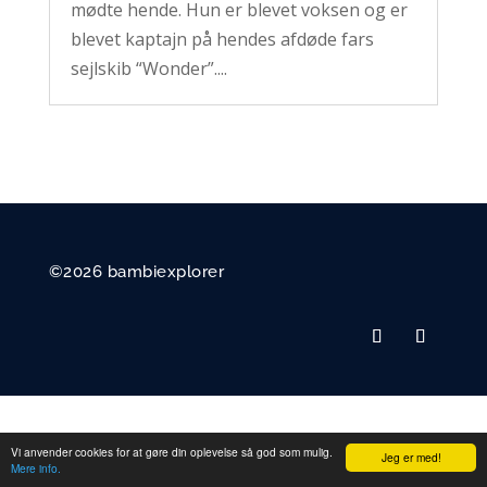
mødte hende. Hun er blevet voksen og er
blevet kaptajn på hendes afdøde fars
sejlskib “Wonder”....
©2026 bambiexplorer
Vi anvender cookies for at gøre din oplevelse så god som mulig.
Jeg er med!
Mere info.