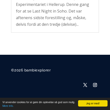
Experimentariet i Hellerup. Denne gang
for at se Last Night in Soho. Det var
aftenens sidste forestilling og, måske,
delvis fordi at den tredje (delvise)...
©2026 bambiexplorer
Vi anvender cookies for at gøre din oplevelse så god som mulig.
Jeg er med!
Mere info.