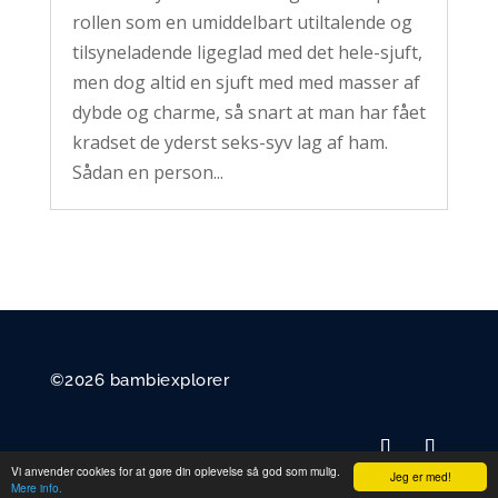
rollen som en umiddelbart utiltalende og
tilsyneladende ligeglad med det hele-sjuft,
men dog altid en sjuft med med masser af
dybde og charme, så snart at man har fået
kradset de yderst seks-syv lag af ham.
Sådan en person...
©2026 bambiexplorer
Vi anvender cookies for at gøre din oplevelse så god som mulig.
Jeg er med!
Mere info.