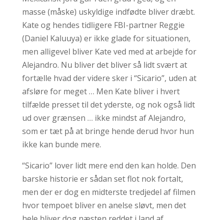
masse (måske) uskyldige indfødte bliver dræbt.
Kate og hendes tidligere FBI-partner Reggie
(Daniel Kaluuya) er ikke glade for situationen,
men alligevel bliver Kate ved med at arbejde for
Alejandro. Nu bliver det bliver så lidt svært at
fortælle hvad der videre sker i “Sicario”, uden at
afsløre for meget … Men Kate bliver i hvert
tilfælde presset til det yderste, og nok også lidt
ud over grænsen … ikke mindst af Alejandro,
som er tæt på at bringe hende derud hvor hun
ikke kan bunde mere.
“Sicario” lover lidt mere end den kan holde. Den
barske historie er sådan set flot nok fortalt,
men der er dog en midterste tredjedel af filmen
hvor tempoet bliver en anelse sløvt, men det
hele bliver dog næsten reddet i land af