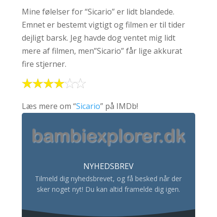
Mine følelser for “Sicario” er lidt blandede.
Emnet er bestemt vigtigt og filmen er til tider
dejligt barsk. Jeg havde dog ventet mig lidt
mere af filmen, men”Sicario” får lige akkurat
fire stjerner.
Læs mere om “
Sicario
” på IMDb!
NYHEDSBREV
Tilmeld dig nyhedsbrevet, og få besked når der
sker noget nyt! Du kan altid framelde dig igen.