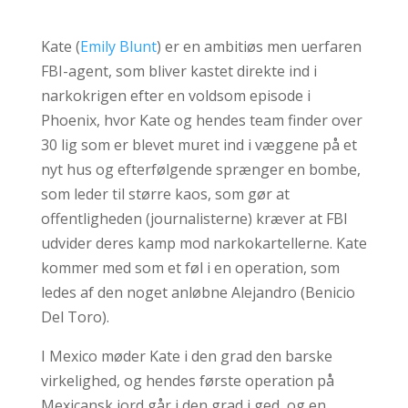
Kate (
Emily Blunt
) er en ambitiøs men uerfaren
FBI-agent, som bliver kastet direkte ind i
narkokrigen efter en voldsom episode i
Phoenix, hvor Kate og hendes team finder over
30 lig som er blevet muret ind i væggene på et
nyt hus og efterfølgende sprænger en bombe,
som leder til større kaos, som gør at
offentligheden (journalisterne) kræver at FBI
udvider deres kamp mod narkokartellerne. Kate
kommer med som et føl i en operation, som
ledes af den noget anløbne Alejandro (Benicio
Del Toro).
I Mexico møder Kate i den grad den barske
virkelighed, og hendes første operation på
Mexicansk jord går i den grad i ged, og en