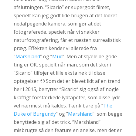
afslutningen. “Sicario” er supergodt filmet,
specielt kan jeg godt lide brugen af det lodret
nedafpegende kamera, som gør at det
fotograferede, specielt når vi snakker
naturfotografering, får et næsten surrealistisk
præg. Effekten kender vi allerede fra
“
Marshland
” og “
Mud
“. Men at stjæle de gode
ting er OK, specielt når man, som det sker i
“Sicario” tilføjer et lille eksta nøk til disse
optagelser 🙂 Som det er blevet lidt af en trend
her i 2015, benytter “Sicario” sig også af nogle
kraftigt forstærkede lydtapeter, som disse lyde
vel nærmest må kaldes. Tænk bare på “
The
Duke of Burgundy
” og “
Marshland
“, som begge
benyttede sig af det trick. “Marshland”
misbrugte så den feature en anelse, men det er